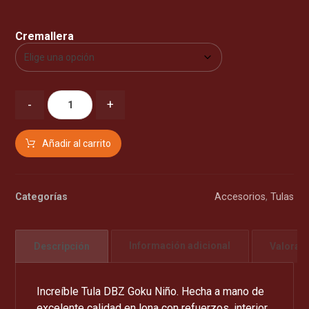
Cremallera
-
+
Añadir al carrito
Categorías
Accesorios
,
Tulas
Descripción
Información adicional
Valorac
Increíble Tula DBZ Goku Niño. Hecha a mano de
excelente calidad en lona con refuerzos, interior