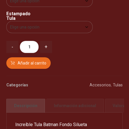
Estampado
Tula
-
+
Añadir al carrito
Categorías
Accesorios
,
Tulas
Descripción
Información adicional
Valorac
Increíble Tula Batman Fondo Silueta