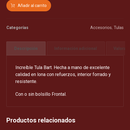
Añadir al carrito
Categorías
Accesorios
,
Tulas
Descripción
Información adicional
Valorac
Increíble Tula Bart. Hecha a mano de excelente
calidad en lona con refuerzos, interior forrado y
resistente.
Con o sin bolsillo Frontal.
Productos relacionados