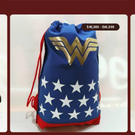
$
45,000
-
$
65,000