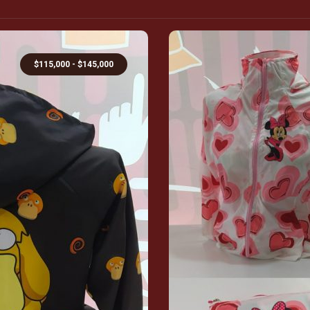
$
115,000
-
$
145,000