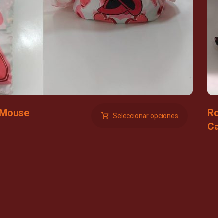
 Mouse
Ro
Seleccionar opciones
C