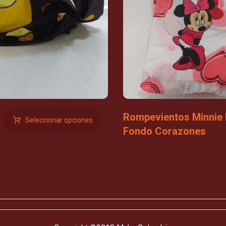
Rompevientos Minnie
Seleccionar opciones
Fondo Corazones