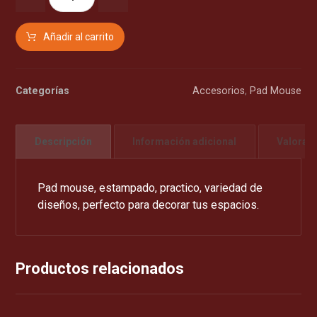
Añadir al carrito
Categorías
Accesorios
,
Pad Mouse
Descripción
Información adicional
Valorac
Pad mouse, estampado, practico, variedad de
diseños, perfecto para decorar tus espacios.
Productos relacionados