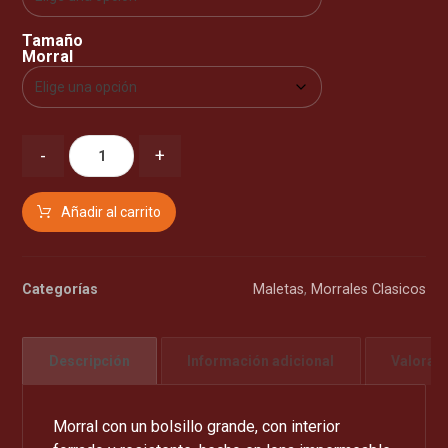
Tamaño
Morral
-
+
Añadir al carrito
Categorías
Maletas
,
Morrales Clasicos
Descripción
Información adicional
Valorac
Morral con un bolsillo grande, con interior