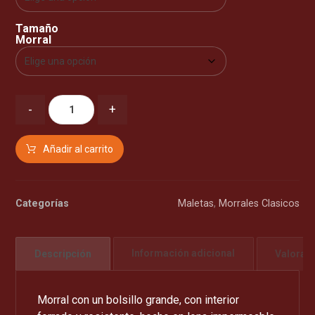
Tamaño
Morral
-
+
Añadir al carrito
Categorías
Maletas
,
Morrales Clasicos
Descripción
Información adicional
Valorac
Morral con un bolsillo grande, con interior