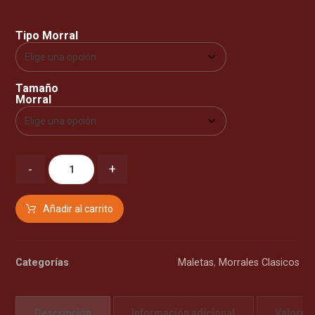
Tipo Morral
Tamaño
Morral
-
+
Añadir al carrito
Categorías
Maletas
,
Morrales Clasicos
Descripción
Información adicional
Valorac