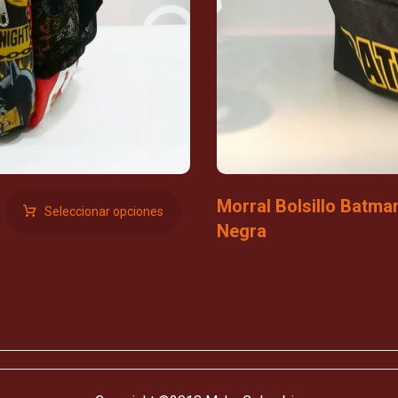
Morral Bolsillo Batma
Seleccionar opciones
Negra