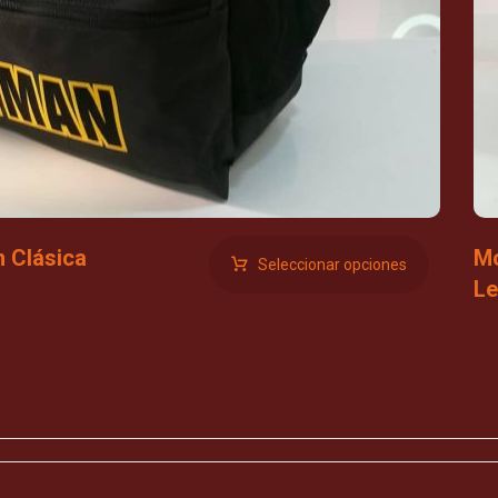
n Clásica
Mo
Seleccionar opciones
Le