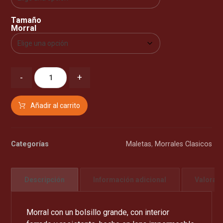
Tamaño
Morral
-
+
Añadir al carrito
Categorías
Maletas
,
Morrales Clasicos
Descripción
Información adicional
Valorac
Morral con un bolsillo grande, con interior