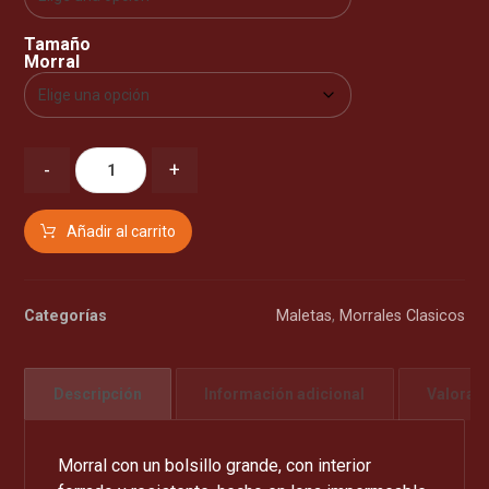
Tamaño
Morral
-
+
Añadir al carrito
Categorías
Maletas
,
Morrales Clasicos
Descripción
Información adicional
Valorac
Morral con un bolsillo grande, con interior