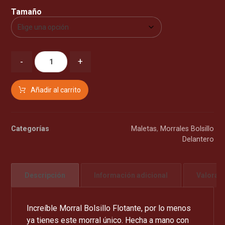
Tamaño
-
+
Añadir al carrito
Categorías
Maletas
,
Morrales Bolsillo
Delantero
Descripción
Información adicional
Valorac
Increíble Morral Bolsillo Flotante, por lo menos
ya tienes este morral único. Hecha a mano con