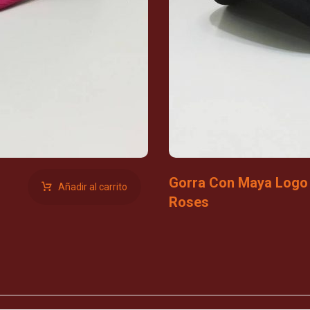
Gorra Con Maya Logo
Añadir al carrito
Roses