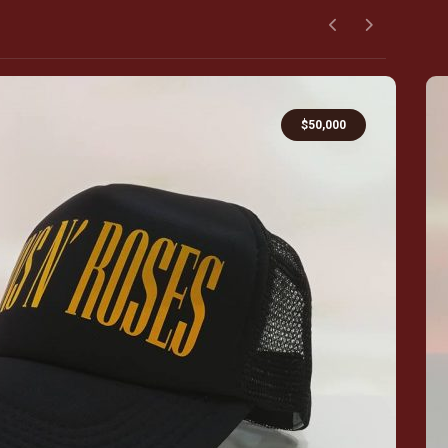
$
50,000