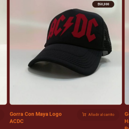
$
50,000
Gorra Con Maya Logo
G
Añadir al carrito
ACDC
H
R