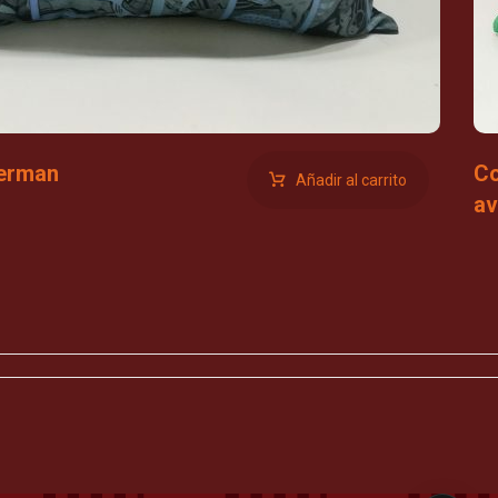
perman
Co
Añadir al carrito
av