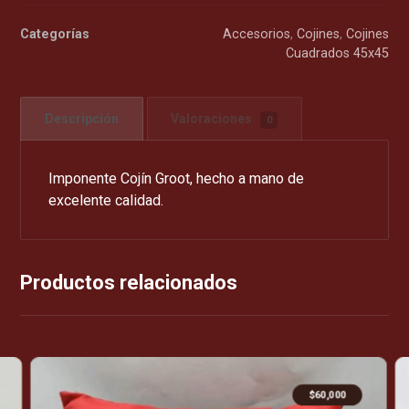
Categorías
Accesorios
,
Cojines
,
Cojines
Cuadrados 45x45
Descripción
Valoraciones
0
Imponente Cojín Groot, hecho a mano de
excelente calidad.
Productos relacionados
$
60,000