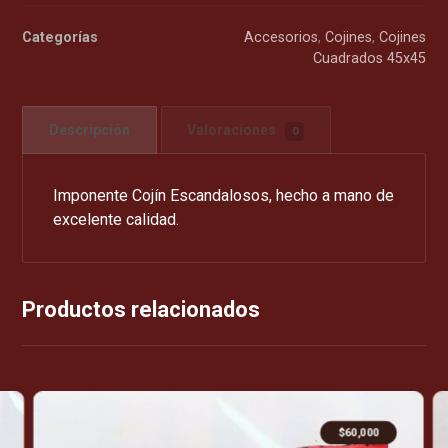
Categorías
Accesorios
,
Cojines
,
Cojines
Cuadrados 45x45
Descripción
Valoraciones
0
Imponente Cojín Escandalosos, hecho a mano de
excelente calidad.
Productos relacionados
$
60,000