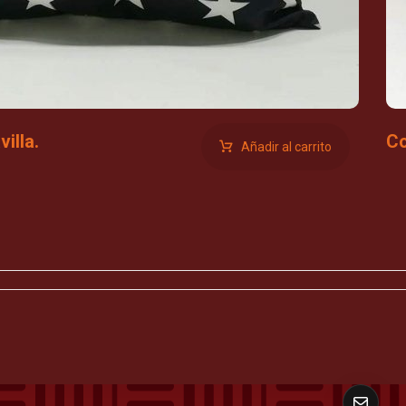
illa.
Co
Añadir al carrito