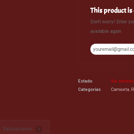
This product is 
Don't worry! Enter yo
available again
Estado
Sin existen
Categorías
Camiseta
,
R
Valoraciones
0