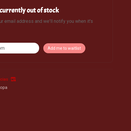
currently out of stock
ur email address and we'll notify you when it's
Add me to waitlist
cias
opa