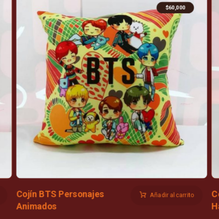
$
60,000
Cojín BTS Personajes
C
Añadir al carrito
Animados
H