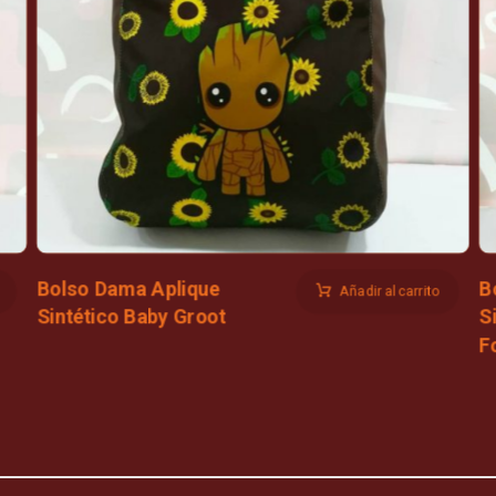
Bolso Dama Aplique
B
Añadir al carrito
Sintético Baby Groot
S
F