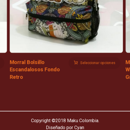
Morral Bolsillo
M
Seleccionar opciones
Escandalosos Fondo
W
Retro
G
Copyright ©2018 Maku Colombia.
Diseñado por Cyan