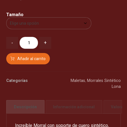
Tamaño
-
+
Añadir al carrito
Categorías
Maletas
,
Morrales Sintético
Lona
Descripción
Información adicional
Valorac
Increíble Morral con soporte de cuero sintético,