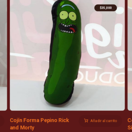
$
35,000
Cojín Forma Pepino Rick
C
Añadir al carrito
and Morty
S